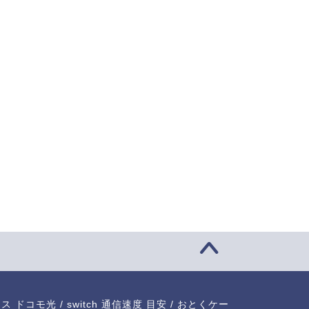
ラス ドコモ光
/
switch 通信速度 目安
/
おとくケー