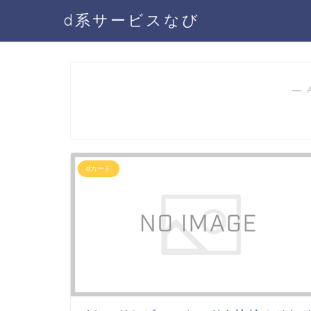
d系サービスなび
― 
dカード