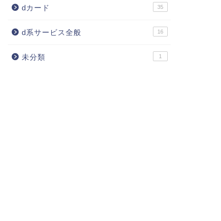
dカード
35
d系サービス全般
16
未分類
1