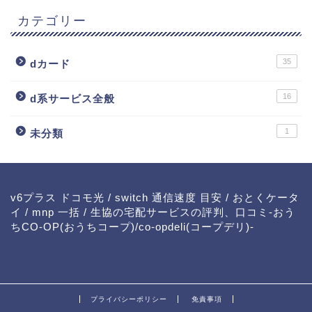
カテゴリー
35
dカード
16
d系サービス全般
1
未分類
v6プラス ドコモ光
/
switch 通信速度 目安
/
おとくケータ
イ
/
mnp 一括
/
生協の宅配サービスの評判、口コミ-おう
ちCO-OP(おうちコープ)/co-opdeli(コープデリ)-
プライバシーポリシー
免責事項