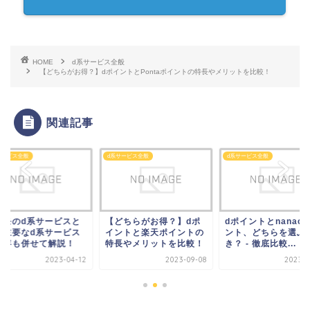
HOME
d系サービス全般
【どちらがお得？】dポイントとPontaポイントの特長やメリットを比較！
関連記事
サービス全般
d系サービス全般
d系サービス全般
コモのd系サービスと
【どちらがお得？】dポ
dポイントとnanac
？主要なd系サービス
イントと楽天ポイントの
ント、どちらを選ぶ
内容も併せて解説！
特長やメリットを比較！
き？ - 徹底比較...
2023-04-12
2023-09-08
2023-0