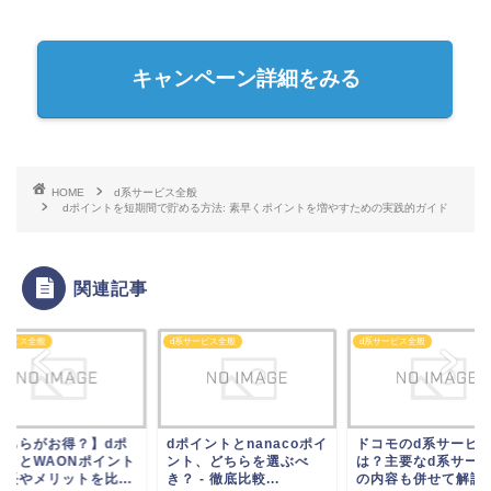
キャンペーン詳細をみる
HOME
d系サービス全般
dポイントを短期間で貯める方法: 素早くポイントを増やすための実践的ガイド
関連記事
サービス全般
d系サービス全般
d系サービス全般
どちらがお得？】dポ
dポイントとnanacoポイ
ドコモのd系サービ
ントとWAONポイント
ント、どちらを選ぶべ
は？主要なd系サー
特長やメリットを比...
き？ - 徹底比較...
の内容も併せて解説