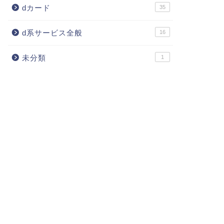
dカード
35
d系サービス全般
16
未分類
1